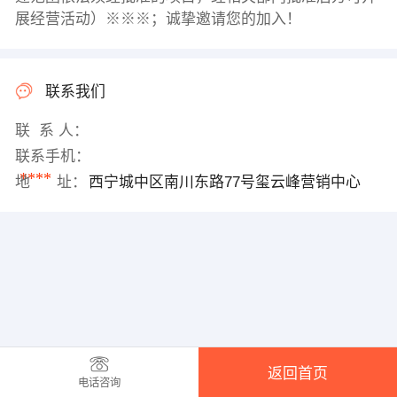
展经营活动）※※※；诚挚邀请您的加入！
联系我们
联 系 人：
联系手机：
****
地 址：
西宁城中区南川东路77号玺云峰营销中心
返回首页
电话咨询