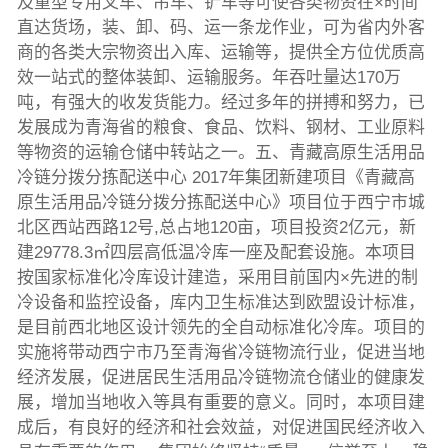
及重型专用叉车、吊车、铲车等可使各类物资在×时间
直达货场，装、卸、码、运一条龙作业，可为省内外客
商的各类大宗物资出入库、运输等，提供全方位优质高
效一站式的整体装卸、运输服务。年吞吐量达170万
吨，有强大的收发货能力。经过多年的拼搏和努力，已
发展成为青海省的粮食、食品、饮料、钢材、工业原料
等物资的运输仓储中转站之一。五、青藏高原生活用品
冷链分拨分拣配送中心 2017年集团新建项目《青藏高
原生活用品冷链分拨分拣配送中心》项目位于西宁市城
北区西站西路12号,总占地120亩，项目投资2亿元，新
建29778.3㎡四层高低温冷库一座及配套设施。本项目
按国家标准化冷库设计建造，采用目前国内×先进的制
冷设备和监控设备，库内卫生标准达到欧盟设计标准，
是目前西北地区设计领先的全自动标准化冷库。项目的
实施将带动西宁市乃至青海省冷链物流行业，促进当地
经济发展，促进居民生活用品冷链物流仓储业的健康发
展，增加当地收入等具有重要的意义。同时，本项目建
成后，有良好的经济和社会效益，对促进国民经济收入