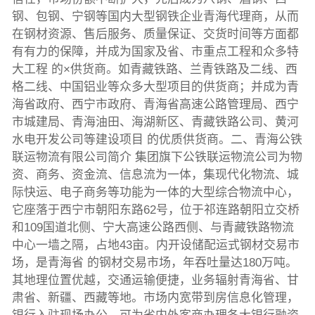
钢、包钢、宁钢等国内大型钢铁企业青海代理商，从而
在钢材资源、售后服务、质量保证、交货时间等方面都
有有力的保障，并成为国家及省、市重点工程和众多特
大工程 的×供货商。如青藏铁路、兰青铁路及二线、西
格二线、中国铝业等众多大型项目的供货商；并成为青
海省政府、西宁市政府、青海省高速公路管理局、西宁
市城建局、青海油田、海湖新区、青藏铁路公司、黄河
水电开发公司等建设项目 的优质供货商。二、青海公铁
联运物流有限公司简介 集团旗下公铁联运物流公司为物
资、商务、资金流、信息流为一体，集现代化物流、城
际快运、电子商务等功能为一体的大型综合物流中心，
它座落于西宁市朝阳东路62号，位于祁连路朝阳立交桥
和109国道北侧、宁大高速公路西侧、与青藏铁路物流
中心一墙之隔，占地43亩。内开设储配运式钢材交易市
场，是青海省 的钢材交易市场，年吞吐量达180万吨。
其地理位置优越，交通运输便捷，业务辐射青海省、甘
肃省、新疆、西藏等地。市场内宽带到房信息化管理，