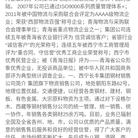
础。 2007年公司已通过ISO9000系列质量管理体系×；
2011年被中国物流与采购联合会评定为AAAA级物流企
业；荣获“西部物流百强”称号企业；青海物流与采购联
合会理事单位；青海省重点物流企业之一；集团公司连
续五年被青海省农业银行评为 信贷诚信客户；省银行业
“诚信客户”的光荣称号；连续五年被西宁市工商管理局
评为“重合同、守信誉”优秀工商企业荣誉称号；西宁市
优秀民营企业；被《青海日报》评为——青海省公众形
象优秀企业，无投诉商品单位；被中华人民共和国商务
部评为典型统计调查企业。一、西宁长丰集团钢材销售
公司简介 集团旗下物资销售公司，地处朝阳东路62号，
地理位置优越，交通便捷，以经营各类钢材、建材、钢
板、有色金属、大宗原料物资为主项。通过对下设格尔
木、西藏等钢材销售分公司的统一管理、统一销售、统
一协作，年销售各类钢材25余万吨。目前，业务已辐射
全国及全省各州、地、市，公司以优质的产品质量，满
意的销售售后服务和良好的经营信誉，得了广大客户的
信任，市场份额不断扩大，先后成为八钢、酒钢、西