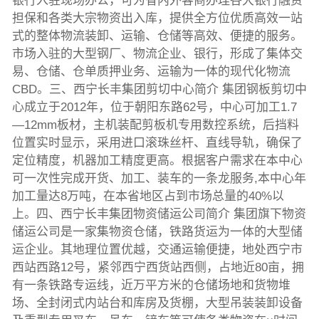
银行入驻现场办公，可为省内外客商办理各大银行融资
担保和各类大宗物资出入库，提供全方位优质高效一站
式的整体物流装卸、运输、仓储等高效、便捷的服务。
市场入驻的大型钢厂、物流企业、银行，形成了集体交
易、仓储、仓单质押业务、运输为一体的现代化物流
CBD。三、西宁长丰集团剪切中心简介 集团钢板剪切中
心成立于2012年，位于朝阳东路62号，中心可加工1.7
—12mm板材，主机装配剪板机专用数控系统，后挡料
位置实时显示，采用进口滚珠丝杆、直线导轨，确保了
定位精度，机器加工精度更高。根据客户需求在本中心
可一次性完成开货、加工、装车的一条龙服务,本中心年
加工量达8万吨，在本省地区占到市场总量的40%以
上。四、西宁长丰集团物资储运公司简介 集团旗下物资
储运公司是一家集物资仓储，铁路货运为一体的大型储
运企业。其地理位置优越，交通运输便捷，地处西宁市
西站西路12号，紧邻西宁西货站西侧，占地近80亩，拥
有一条铁路专运线，近万平方米的仓储场地和货物堆
场、全封闭式内站台和库房及货棚，大型吊装装卸设备